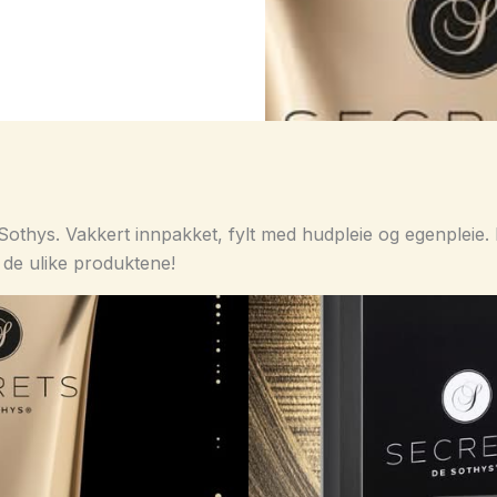
othys. Vakkert innpakket, fylt med hudpleie og egenpleie. 
de ulike produktene!