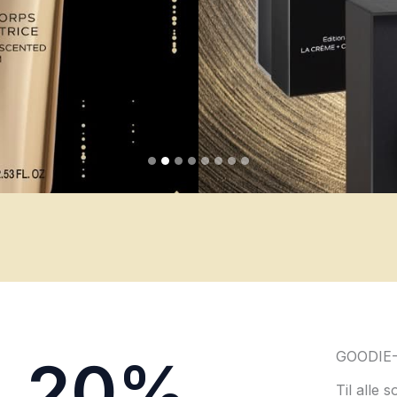
GOODIE
20%
Til alle 