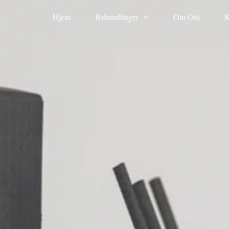
Hjem
Behandlinger
Om Oss
K