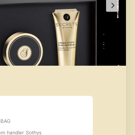
-BAG
som handler Sothys