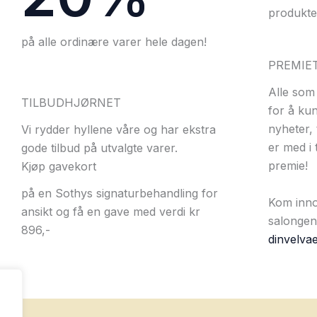
produkte
på alle ordinære varer hele dagen!
PREMIE
Alle som 
TILBUDHJØRNET
for å ku
nyheter, 
Vi rydder hyllene våre og har ekstra
er med i 
gode tilbud på utvalgte varer.
premie!
Kjøp gavekort
på en Sothys signaturbehandling for
Kom innom
ansikt og få en gave med verdi kr
salongen 
896,-
dinvelva